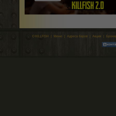
О KILLFISH
|
Меню
|
Адреса баров
|
Акции
|
Брони