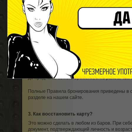
бронирования и возвращаются обратно на счет
назначенного времени брони.
При внесении депозита на сумму от 5 000 руб
автоматически получите 1 000 рублей (бонусны
В случае, если Вы не пришли, бронь со столов
минут после заявленного времени.
Бронирование возможно не позднее, чем за 2 ч
позднее, чем за 4 часа в пятницу, выходные и
до предполагаемого времени, и не ранее, чем 
Полные Правила бронирования приведены в 
разделе на нашем сайте.
3. Как восстановить карту?
Это можно сделать в любом из баров. При себ
документ, подтверждающий личность и возраст