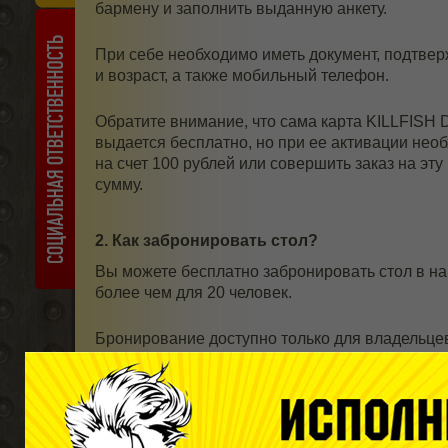
бармену и заполнить выданную анкету.
При себе необходимо иметь документ, подтве
и возраст, а также мобильный телефон.
Обратите внимание, что сама карта KILLFIS
выдается бесплатно, но при ее активации нео
на счет 100 рублей или совершить заказ на эт
сумму.
2. Как забронировать стол?
Вы можете бесплатно забронировать стол в н
более чем для 20 человек.
Бронирование доступно только для владельцев
нашем сайте из
Личного кабинета
или в мобил
Сумма депозита при бронировании составляет
одного человека, ее необходимо иметь на счет
KILLFISH. Указанные средства списываются с 