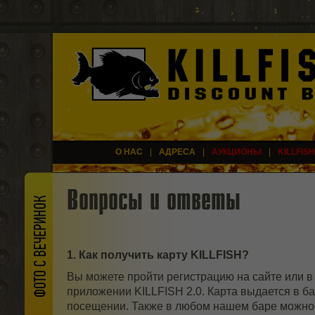
О НАС
|
АДРЕСА
|
АУКЦИОНЫ
|
KILLFISH
Вопросы и ответы
1. Как получить карту KILLFISH?
Вы можете пройти регистрацию на сайте или 
приложении KILLFISH 2.0. Карта выдается в б
посещении. Также в любом нашем баре можно 